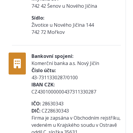
742 42 Šenov u Nového Jičína
Sídlo:
Životice u Nového Jičína 144
742 72 Mořkov
Bankovní spojení:
Komerční banka a.s. Nový Jičín
Číslo účtu:
43-7311330287/0100
IBAN CZK:
CZ4301000000437311330287
IČO:
28630343
DIČ:
CZ28630343
Firma je zapsána v Obchodním rejstříku,
vedeném u Krajského soudu v Ostravě
oddíl C, složka 35631.