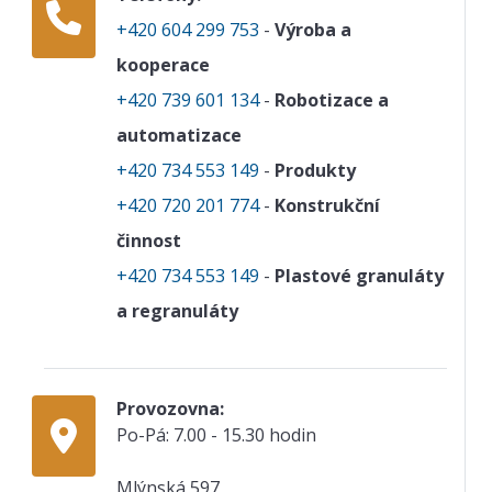
+420 604 299 753
-
Výroba a
kooperace
+420 739 601 134
-
Robotizace a
automatizace
+420 734 553 149
-
Produkty
+420 720 201 774
-
Konstrukční
činnost
+420 734 553 149
-
Plastové granuláty
a regranuláty
Provozovna:
Po-Pá: 7.00 - 15.30 hodin
Mlýnská 597