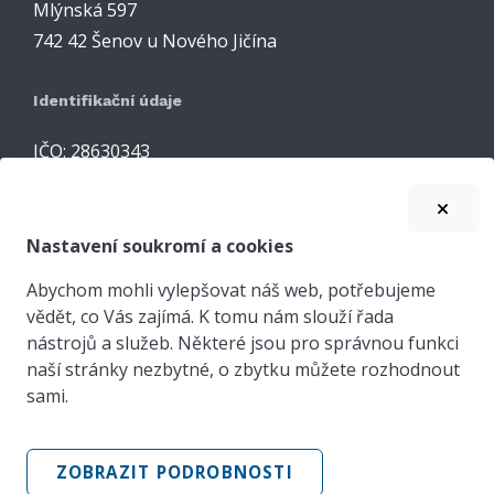
Mlýnská 597
742 42 Šenov u Nového Jičína
Identifikační údaje
IČO: 28630343
DIČ: CZ28630343
Nastavení soukromí a cookies
Abychom mohli vylepšovat náš web, potřebujeme
©
2026 HMC engineering system s.r.o.
vědět, co Vás zajímá. K tomu nám slouží řada
nástrojů a služeb. Některé jsou pro správnou funkci
Všeobecné obchodní podmínky
naší stránky nezbytné, o zbytku můžete rozhodnout
sami.
Nastavení soukromí
Ochrana osobních údajů
ZOBRAZIT PODROBNOSTI