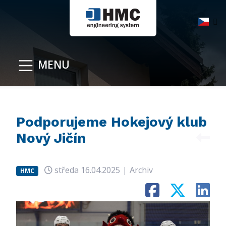
MENU
Podporujeme Hokejový klub
Nový Jičín
středa
16.04.2025
|
Archiv
HMC