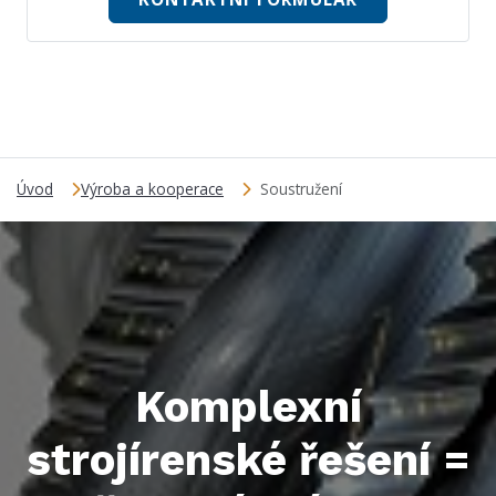
Úvod
Výroba a kooperace
Soustružení
Komplexní
strojírenské řešení =