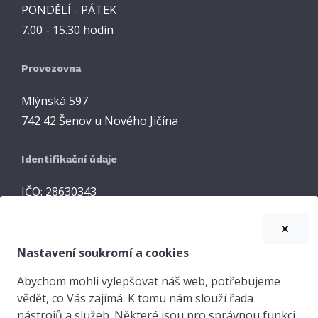
PONDĚLÍ - PÁTEK
7.00 - 15.30 hodin
Provozovna
Mlýnská 597
742 42 Šenov u Nového Jičína
Identifikační údaje
IČO: 28630343
DIČ: CZ28630343
Nastavení soukromí a cookies
Abychom mohli vylepšovat náš web, potřebujeme
©
2026 HMC engineering system s.r.o.
vědět, co Vás zajímá. K tomu nám slouží řada
nástrojů a služeb. Některé jsou pro správnou funkci