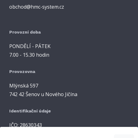
obchod@hmc-system.cz
Provozní doba
PONDĚLÍ - PÁTEK
7.00 - 15.30 hodin
Provozovna
Mlýnská 597
742 42 Šenov u Nového Jičína
Identifikační údaje
IČO: 28630343
DIČ: CZ28630343