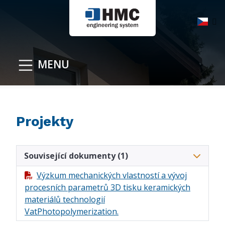
MENU
Projekty
Související dokumenty
(1)
Výzkum mechanických vlastností a vývoj
procesních parametrů 3D tisku keramických
materiálů technologií
VatPhotopolymerization.